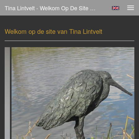
Tina Lintvelt - Welkom Op De Site Van Tina Lintvelt
Tog
navi
Welkom op de site van Tina Lintvelt