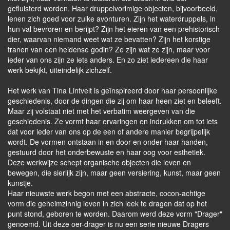
gefluisterd worden. Haar druppelvorimige objecten, bijvoorbeeld,
lenen zich goed voor zulke avonturen. Zijn het waterdruppels, in
hun val bevroren en berijpt? Zijn het eieren van een prehistorisch
dier, waarvan niemand weet wat ze bevatten? Zijn het korstige
tranen van een heidense godin? Ze zijn wat ze zijn, maar voor
ieder van ons zijn ze iets anders. En zo ziet iedereen die haar
werk bekijkt, uiteindelijk zichzelf.
Het werk van Tina Lintvelt is geïnspireerd door haar persoonlijke
geschiedenis, door de dingen die zij om haar heen ziet en beleeft.
Maar zij volstaat niet met het verbatim weergeven van die
geschiedenis. Ze vormt haar ervaringen en indrukken om tot iets
dat voor ieder van ons op de een of andere manier begrijpelijk
wordt. De vormen ontstaan in en door en onder haar handen,
gestuurd door het onderbewuste en haar oog voor esthetiek.
Deze werkwijze schept organische objecten die leven en
bewegen, die sierlijk zijn, maar geen versiering, kunst, maar geen
kunstje.
Haar nieuwste werk begon met een abstracte, cocon-achtige
vorm die geheimzinnig leven in zich leek te dragen dat op het
punt stond, geboren te worden. Daarom werd deze vorm "Drager"
genoemd. Uit deze oer-drager is nu een serie nieuwe Dragers