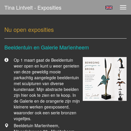
Tina Lintvelt - Exposities
Tog
navi
Nu open exposities
Beeldentuin en Galerie Marïenheem
Op 1 maart gaat de Beeldentuin
weer open en kunt u weer genieten
van deze geweldig mooie
parkachtig aangelegde beeldentuin
met sculpturen van diverse
kunstenaar. Mijn abstracte beelden
zijn hier ook te zien en te koop. In
de Galerie en de orangerie zijn mijn
kleinere werken geexposeerd,
waaronder ook een serie bronzen
vogeltjes.
Beeldetuin Marïenheem,