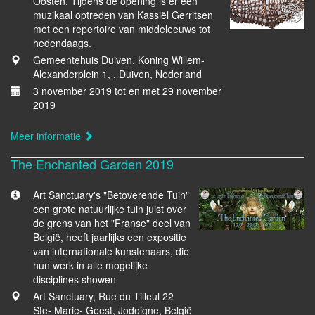
Oosten. Tijdens de opening is er een
muzikaal optreden van Kassiël Gerritsen
met een repertoire van middeleeuws tot
hedendaags.
Gemeentehuis Duiven, Koning Willem-
Alexanderplein 1, , Duiven, Nederland
3 november 2019 tot en met 29 november
2019
Meer informatie
The Enchanted Garden 2019
Art Sanctuary's "Betoverende Tuin"
een grote natuurlijke tuin juist over
de grens van het "Franse" deel van
België, heeft jaarlijks een expositie
van internationale kunstenaars, die
hun werk in alle mogelijke
disciplines showen
Art Sanctuary, Rue du Tilleul 22
Ste- Marie- Geest, Jodoigne, België