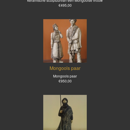
keramische sculptuurvan een Mongoolse vrouw
€495,00
Mongools paar
Mongools paar
€950,00